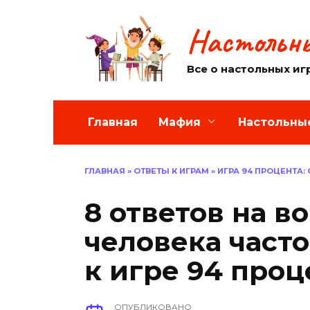
Перейти
к
Настольны
содержанию
Все о настольных иг
Главная
Мафия
Настольны
ГЛАВНАЯ
»
ОТВЕТЫ К ИГРАМ
»
ИГРА 94 ПРОЦЕНТА:
8 ответов на в
человека часто
к игре 94 проц
ОПУБЛИКОВАНО