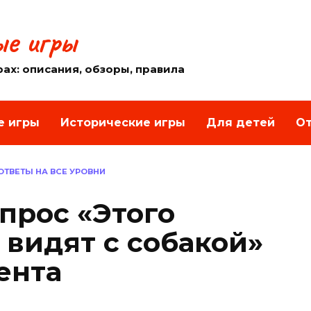
е игры
рах: описания, обзоры, правила
е игры
Исторические игры
Для детей
От
 ОТВЕТЫ НА ВСЕ УРОВНИ
опрос «Этого
 видят с собакой»
ента