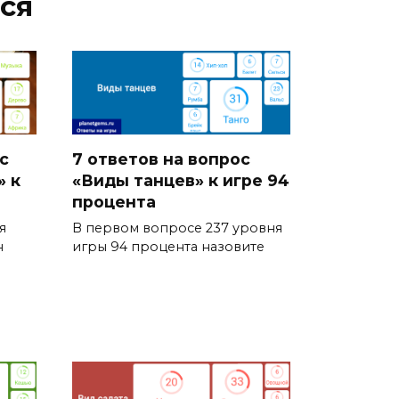
ся
с
7 ответов на вопрос
» к
«Виды танцев» к игре 94
процента
я
В первом вопросе 237 уровня
н
игры 94 процента назовите