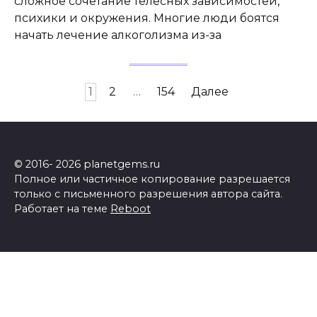
сложное сочетание телесных зависимостей,
психики и окружения. Многие люди боятся
начать лечение алкоголизма из-за
Пагинация
1
2
…
154
Далее
записей
© 2016- 2026 planetgems.ru
Полное или частичное копирование разрешается
только с письменного разрешения автора сайта.
Работает на теме
Reboot