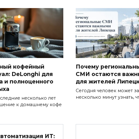
ный кофейный
Почему региональн
уал: DeLonghi для
СМИ остаются важ
а и полноценного
для жителей Липец
ыха
Сегодня человек может за
несколько минут узнать, ч
оследние несколько лет
шение к домашнему кофе
втоматизация ИТ: