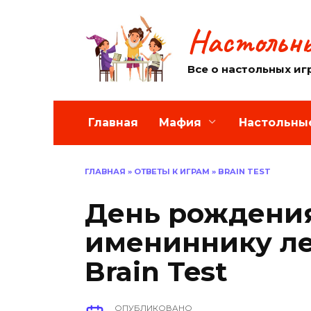
Перейти
к
Настольны
содержанию
Все о настольных иг
Главная
Мафия
Настольны
ГЛАВНАЯ
»
ОТВЕТЫ К ИГРАМ
»
BRAIN TEST
День рождения
имениннику лет
Brain Test
ОПУБЛИКОВАНО