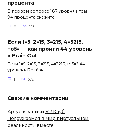
процента
В первом вопросе 187 уровня игры
94 процента скажите
0
556
Если 1=5, 2=15, 3=215, 4=3215,
то5= — как пройти 44 уровень
в Brain Out
Если 1=5, 2=15, 3=215, 4=3215, то5=? 44
уровень Брайан
1
572
Свежие комментарии
Артур
к записи
VR Клуб:
Погружаемся в мир виртуальной
реальности вместе