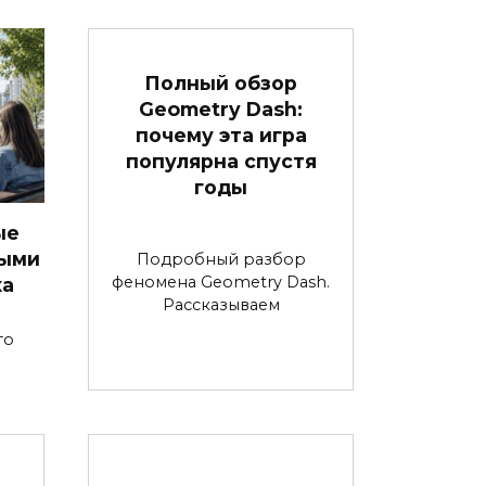
Полный обзор
Geometry Dash:
почему эта игра
популярна спустя
годы
ые
ными
Подробный разбор
феномена Geometry Dash.
ка
Рассказываем
то