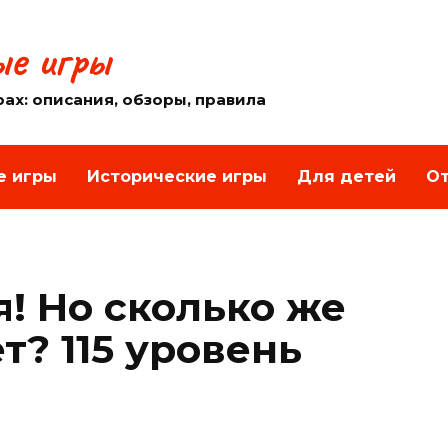
е игры
рах: описания, обзоры, правила
е игры
Исторические игры
Для детей
От
! Но сколько же
? 115 уровень