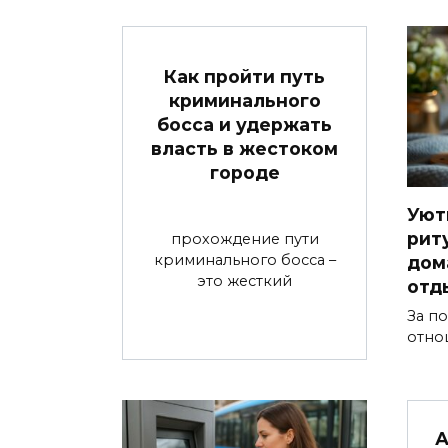
Как пройти путь
криминального
босса и удержать
власть в жестоком
городе
Уют
рит
прохождение пути
криминального босса –
дом
это жесткий
отд
За п
отно
А