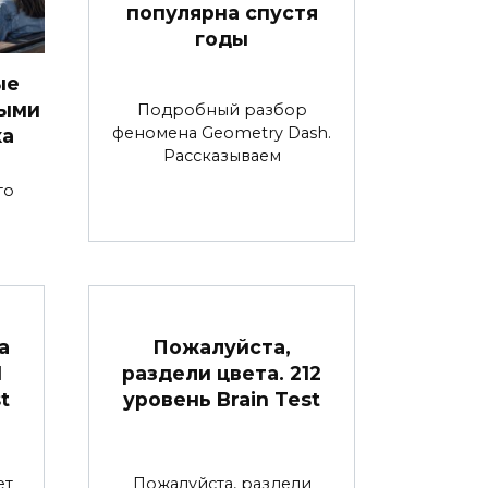
популярна спустя
годы
ые
ными
Подробный разбор
феномена Geometry Dash.
ка
Рассказываем
то
а
Пожалуйста,
1
раздели цвета. 212
t
уровень Brain Test
ет
Пожалуйста, раздели