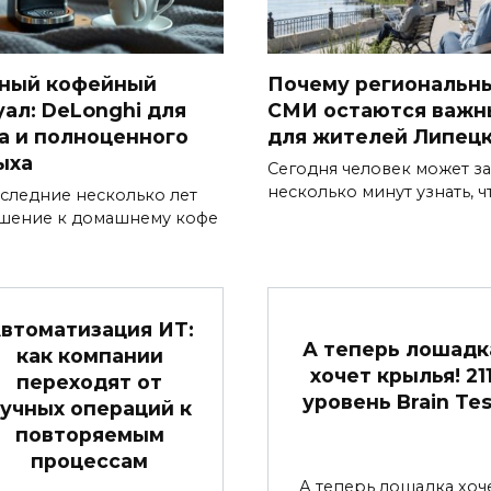
ный кофейный
Почему региональн
уал: DeLonghi для
СМИ остаются важ
а и полноценного
для жителей Липец
ыха
Сегодня человек может за
несколько минут узнать, ч
оследние несколько лет
шение к домашнему кофе
втоматизация ИТ:
А теперь лошадк
как компании
хочет крылья! 21
переходят от
уровень Brain Tes
учных операций к
повторяемым
процессам
А теперь лошадка хоч