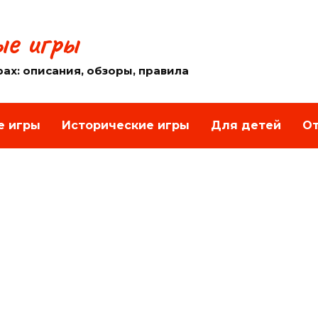
е игры
рах: описания, обзоры, правила
е игры
Исторические игры
Для детей
От