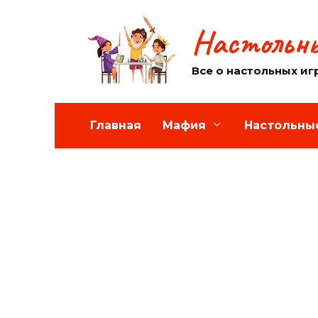
Перейти
к
Настольны
содержанию
Все о настольных иг
Главная
Мафия
Настольны