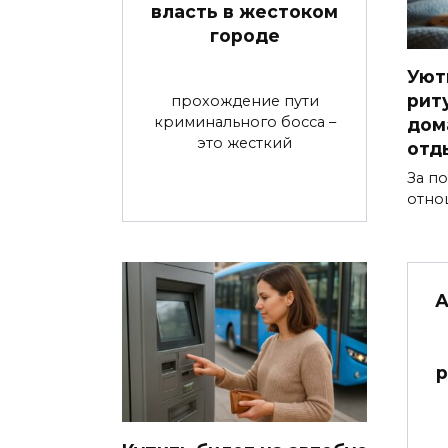
власть в жестоком
городе
Уют
рит
прохождение пути
криминального босса –
дом
это жесткий
отд
За п
отно
А
р