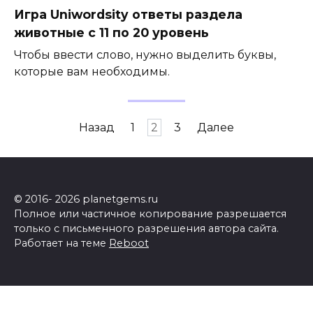
Игра Uniwordsity ответы раздела
животные с 11 по 20 уровень
Чтобы ввести слово, нужно выделить буквы,
которые вам необходимы.
Пагинация
Назад
1
2
3
Далее
записей
© 2016- 2026 planetgems.ru
Полное или частичное копирование разрешается
только с письменного разрешения автора сайта.
Работает на теме
Reboot