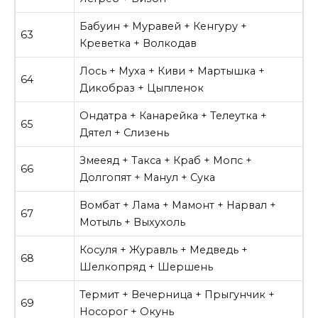
Бабуин + Муравей + Кенгуру +
63
Креветка + Волкодав
Лось + Муха + Киви + Мартышка +
64
Дикобраз + Цыпленок
Ондатра + Канарейка + Телеутка +
65
Дятел + Слизень
Змееяд + Такса + Краб + Мопс +
66
Долгопят + Манул + Сука
Вомбат + Лама + Мамонт + Нарвал +
67
Мотыль + Выхухоль
Косуля + Журавль + Медведь +
68
Шелкопряд + Шершень
Термит + Вечерница + Прыгунчик +
69
Носорог + Окунь