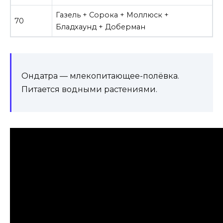
Газель + Сорока + Моллюск +
70
Бладхаунд + Доберман
Ондатра — млекопитающее-полёвка.
Питается водными растениями.