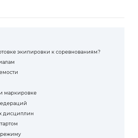
готовке экипировки к соревнованиям?
иалам
емости
 и маркировке
федераций
ых дисциплин
тартом
 режиму