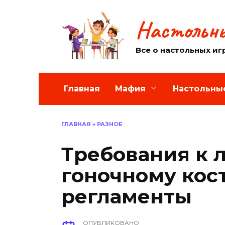
Перейти
к
Настольны
содержанию
Все о настольных иг
Главная
Мафия
Настольны
ГЛАВНАЯ
»
РАЗНОЕ
Требования к
гоночному кос
регламенты
ОПУБЛИКОВАНО