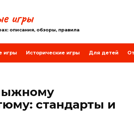
е игры
рах: описания, обзоры, правила
е игры
Исторические игры
Для детей
От
 лыжному
тюму: стандарты и