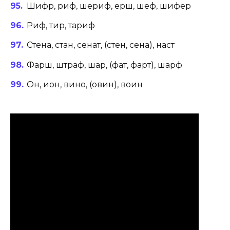
Шифр, риф, шериф, ерш, шеф, шифер
Риф, тир, тариф
Стена, стан, сенат, (стен, сена), наст
Фарш, штраф, шар, (фат, фарт), шарф
Он, ион, вино, (овин), воин