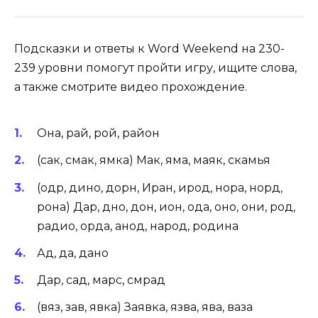
Подсказки и ответы к Word Weekend на 230-
239 уровни помогут пройти игру, ищите слова,
а также смотрите видео прохождение.
Она, рай, рой, район
(сак, смак, ямка) Мак, яма, маяк, скамья
(одр, дино, дорн, Иран, ирод, нора, норд,
рона) Дар, дно, дон, ион, ода, оно, они, род,
радио, орда, анод, народ, родина
Ад, да, дано
Дар, сад, марс, смрад
(вяз, зав, явка) Заявка, язва, ява, ваза