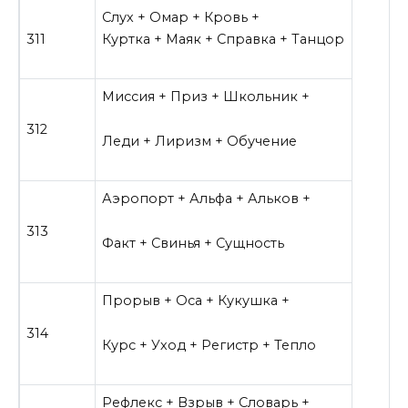
Слух + Омар + Кровь +
311
Куртка + Маяк + Справка + Танцор
Миссия + Приз + Школьник +
312
Леди + Лиризм + Обучение
Аэропорт + Альфа + Альков +
313
Факт + Свинья + Сущность
Прорыв + Оса + Кукушка +
314
Курс + Уход + Регистр + Тепло
Рефлекс + Взрыв + Словарь +