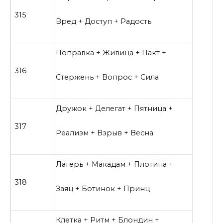
315
Вред + Доступ + Радость
Поправка + Живица + Пакт +
316
Стержень + Вопрос + Сила
Дружок + Делегат + Пятница +
317
Реализм + Взрыв + Весна
Лагерь + Макадам + Плотина +
318
Заяц + Ботинок + Принц
Клетка + Ритм + Блондин +