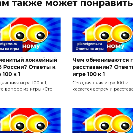
ам также может понравить
менитый хоккейный
Чем обмениваются 
б России? Ответы к
расставании? Ответ
 100 к 1
игре 100 к 1
няшняя игра 100 к 1,
Сегодняшняя игра 100 к 1
ее вопрос из игры «Сто
касается встреч и расстав