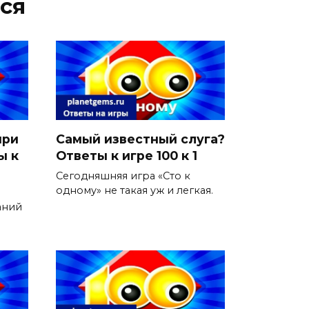
ся
при
Самый известный слуга?
ы к
Ответы к игре 100 к 1
Сегодняшняя игра «Сто к
одному» не такая уж и легкая.
аний