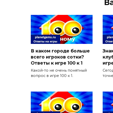
В
В каком городе больше
Зна
всего игроков сотки?
клу
Ответы к игре 100 к 1
игре
Какой-то не очень понятный
Сегод
вопрос в игре 100 к 1.
точн