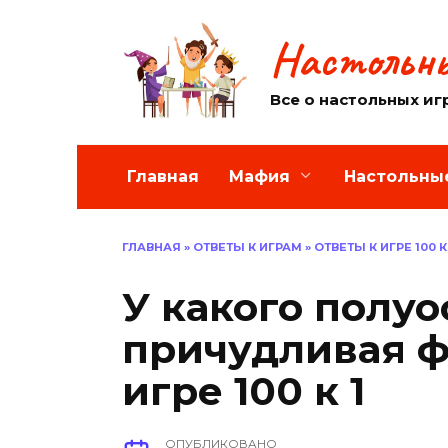
Перейти
к
Настольны
содержанию
Все о настольных иг
Главная
Мафия
Настольны
ГЛАВНАЯ
»
ОТВЕТЫ К ИГРАМ
»
ОТВЕТЫ К ИГРЕ 100 К
У какого полуо
причудливая ф
игре 100 к 1
ОПУБЛИКОВАНО