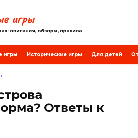
е игры
рах: описания, обзоры, правила
е игры
Исторические игры
Для детей
От
 1
строва
орма? Ответы к