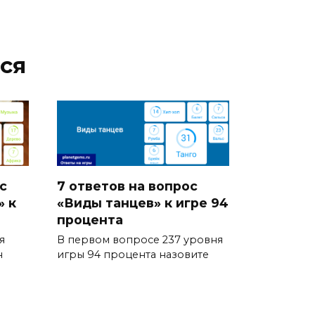
ся
с
7 ответов на вопрос
» к
«Виды танцев» к игре 94
процента
я
В первом вопросе 237 уровня
н
игры 94 процента назовите