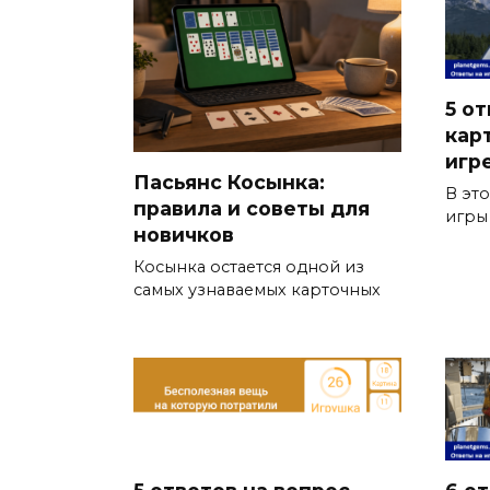
5 от
кар
игр
Пасьянс Косынка:
В эт
правила и советы для
игры
новичков
Косынка остается одной из
самых узнаваемых карточных