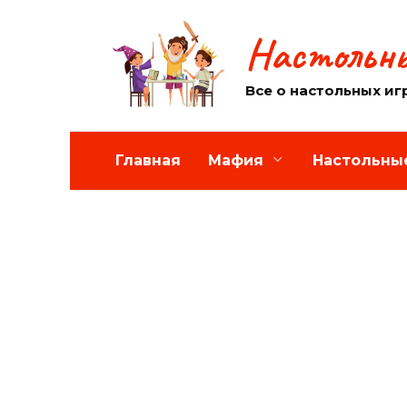
Перейти
к
Настольны
содержанию
Все о настольных иг
Главная
Мафия
Настольны