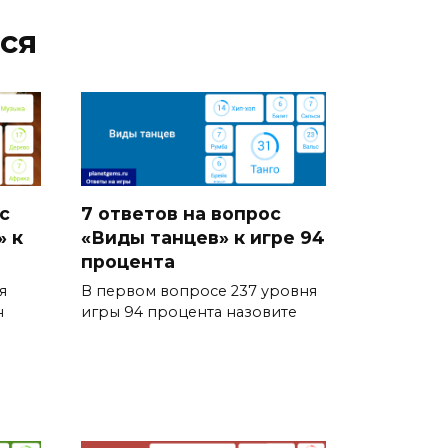
ся
с
7 ответов на вопрос
» к
«Виды танцев» к игре 94
процента
я
В первом вопросе 237 уровня
н
игры 94 процента назовите