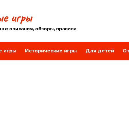
е игры
рах: описания, обзоры, правила
е игры
Исторические игры
Для детей
От