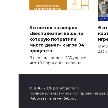
5 ответов на вопрос
6 о
«Бесполезная вещь на
кар
которую потратили
игр
много денег» к игре 94
В эт
процента
233 
В первом вопросе 265 уровня
игры 94 процента назовите
© 2016- 2026 planetgems.ru
Полное или частичное копирование разр
Работает на теме
Reboot