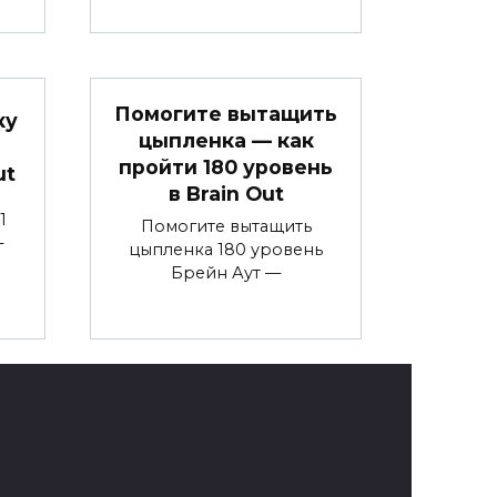
Помогите вытащить
ку
цыпленка — как
пройти 180 уровень
ut
в Brain Out
1
Помогите вытащить
—
цыпленка 180 уровень
Брейн Аут —