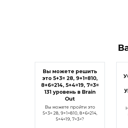
В
Вы можете решить
У
это 5+3= 28, 9+1=810,
8+6=214, 5+4=19, 7=3=
у
131 уровень в Brain
Out
Вы можете пройти это
Н
5+3= 28, 9+1=810, 8+6=214,
5+4=19, 7=3=?