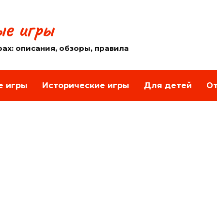
е игры
рах: описания, обзоры, правила
е игры
Исторические игры
Для детей
От