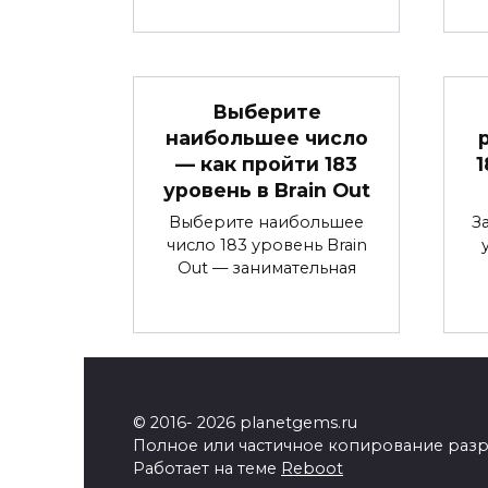
Выберите
наибольшее число
— как пройти 183
1
уровень в Brain Out
Выберите наибольшее
З
число 183 уровень Brain
Out — занимательная
© 2016- 2026 planetgems.ru
Полное или частичное копирование разр
Работает на теме
Reboot