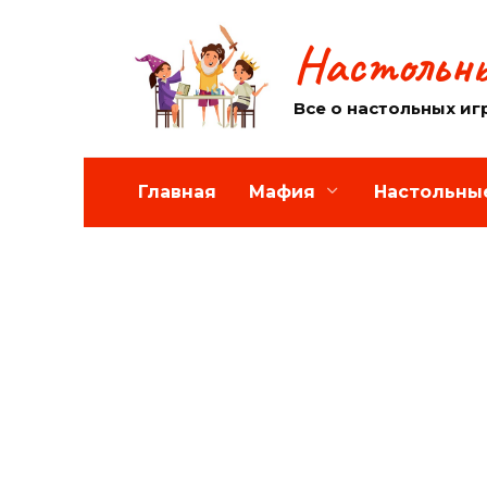
Перейти
к
Настольны
содержанию
Все о настольных иг
Главная
Мафия
Настольны