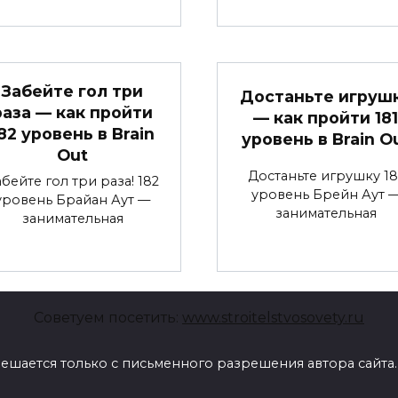
Забейте гол три
Достаньте игруш
раза — как пройти
— как пройти 181
82 уровень в Brain
уровень в Brain O
Out
Достаньте игрушку 18
абейте гол три раза! 182
уровень Брейн Аут 
уровень Брайан Аут —
занимательная
занимательная
Советуем посетить:
www.stroitelstvosovety.ru
ешается только с письменного разрешения автора сайта.