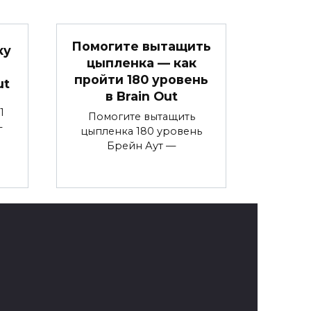
Помогите вытащить
ку
цыпленка — как
пройти 180 уровень
ut
в Brain Out
1
Помогите вытащить
—
цыпленка 180 уровень
Брейн Аут —