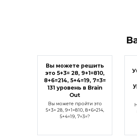
В
Вы можете решить
У
это 5+3= 28, 9+1=810,
8+6=214, 5+4=19, 7=3=
у
131 уровень в Brain
Out
Вы можете пройти это
Н
5+3= 28, 9+1=810, 8+6=214,
5+4=19, 7=3=?