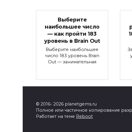
Выберите
наибольшее число
— как пройти 183
1
уровень в Brain Out
Выберите наибольшее
З
число 183 уровень Brain
Out — занимательная
© 2016- 2026 planetgems.ru
Полное или частичное копирование разр
Работает на теме
Reboot