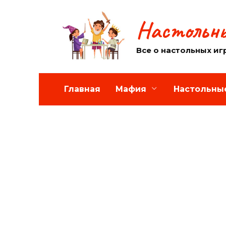
Перейти
к
Настольны
содержанию
Все о настольных иг
Главная
Мафия
Настольны