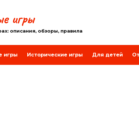
е игры
рах: описания, обзоры, правила
е игры
Исторические игры
Для детей
От