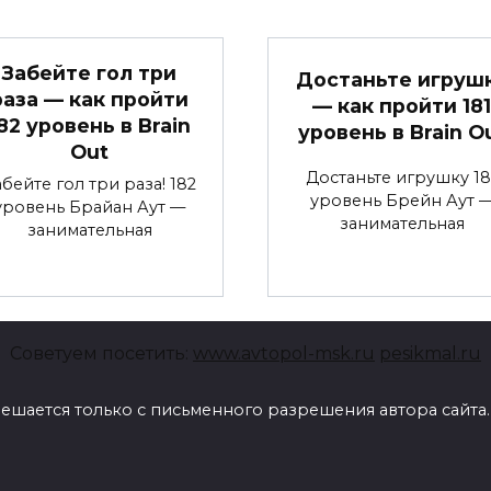
Забейте гол три
Достаньте игруш
раза — как пройти
— как пройти 181
82 уровень в Brain
уровень в Brain O
Out
Достаньте игрушку 18
абейте гол три раза! 182
уровень Брейн Аут 
уровень Брайан Аут —
занимательная
занимательная
Советуем посетить:
www.avtopol-msk.ru
pesikmal.ru
ешается только с письменного разрешения автора сайта.