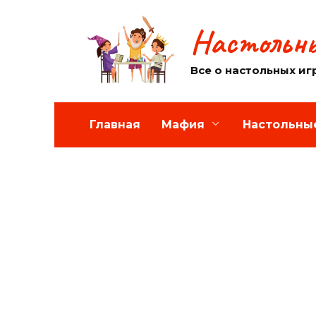
Перейти
к
Настольны
содержанию
Все о настольных иг
Главная
Мафия
Настольны