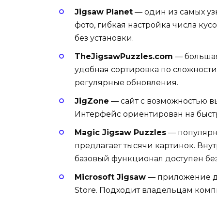
Jigsaw Planet
— один из самых уз
фото, гибкая настройка числа кус
без установки.
TheJigsawPuzzles.com
— большая
удобная сортировка по сложности.
регулярные обновления.
JigZone
— сайт с возможностью в
Интерфейс ориентирован на быстр
Magic Jigsaw Puzzles
— популярн
предлагает тысячи картинок. Внут
базовый функционал доступен без
Microsoft Jigsaw
— приложение дл
Store. Подходит владельцам ком