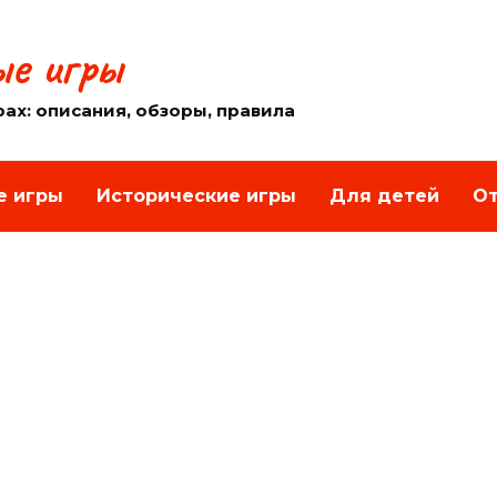
е игры
рах: описания, обзоры, правила
е игры
Исторические игры
Для детей
От