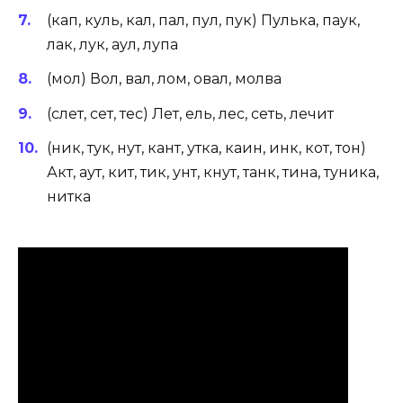
(кап, куль, кал, пал, пул, пук) Пулька, паук,
лак, лук, аул, лупа
(мол) Вол, вал, лом, овал, молва
(слет, сет, тес) Лет, ель, лес, сеть, лечит
(ник, тук, нут, кант, утка, каин, инк, кот, тон)
Акт, аут, кит, тик, унт, кнут, танк, тина, туника,
нитка