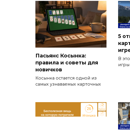
5 от
кар
игр
Пасьянс Косынка:
В эт
правила и советы для
игры
новичков
Косынка остается одной из
самых узнаваемых карточных