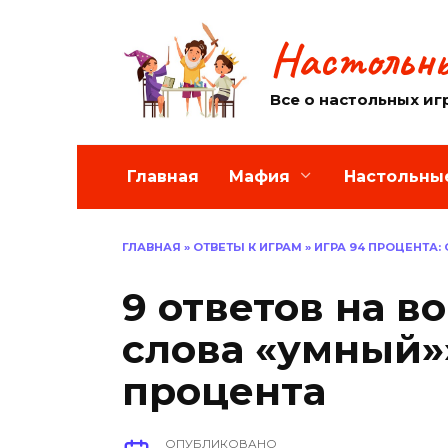
Перейти
к
Настольны
содержанию
Все о настольных иг
Главная
Мафия
Настольны
ГЛАВНАЯ
»
ОТВЕТЫ К ИГРАМ
»
ИГРА 94 ПРОЦЕНТА:
9 ответов на 
слова «умный»»
процента
ОПУБЛИКОВАНО