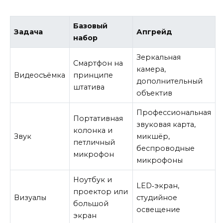
Базовый
Задача
Апгрейд
набор
Зеркальная
Смартфон на
камера,
Видеосъёмка
принципе
дополнительный
штатива
объектив
Профессиональная
Портативная
звуковая карта,
колонка и
Звук
микшёр,
петличный
беспроводные
микрофон
микрофоны
Ноутбук и
LED‑экран,
проектор или
Визуалы
студийное
большой
освещение
экран