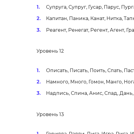
Супруга, Супруг, Гусар, Парус, Пурга
Капитан, Паника, Канат, Нитка, Тап
Реагент, Ренегат, Регент, Агент, Гра
Уровень 12
Описать, Писать, Поить, Спать, Паст
Намного, Много, Гомон, Манго, Нога
Надпись, Спина, Анис, Спад, Дань, 
Уровень 13
Горилла, Ралли, Лига, Игра, Рига, И