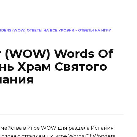
DERS (WOW) ОТВЕТЫ НА ВСЕ УРОВНИ
»
ОТВЕТЫ НА ИГРУ
у (WOW) Words Of
нь Храм Святoгo
пания
емейства в игре WOW для раздела Испания.
 слова с отгадками к игре Words Of Wonders