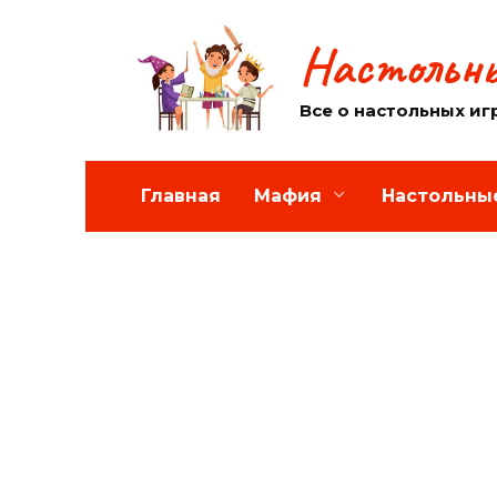
Перейти
к
Настольны
содержанию
Все о настольных иг
Главная
Мафия
Настольны