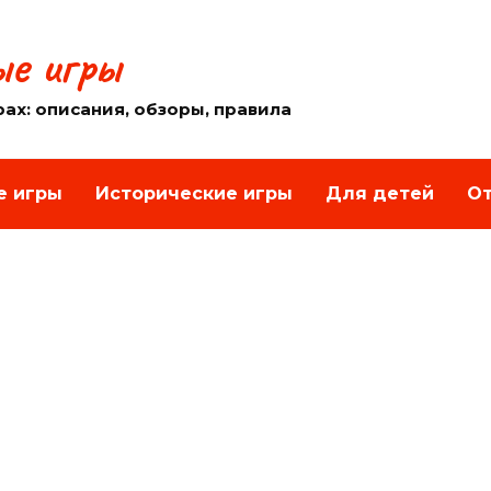
е игры
рах: описания, обзоры, правила
е игры
Исторические игры
Для детей
От