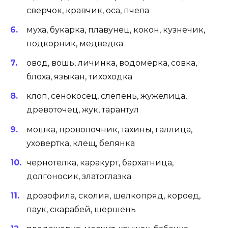
сверчок, кравчик, оса, пчела
муха, букарка, плавунец, кокон, кузнечик,
подкорник, медведка
овод, вошь, личинка, водомерка, совка,
блоха, языкан, тихоходка
клоп, сенокосец, слепень, жужелица,
древоточец, жук, тарантул
мошка, проволочник, тахины, галлица,
уховертка, клещ, белянка
чернотелка, каракурт, бархатница,
долгоносик, златоглазка
дрозофила, сколия, шелкопряд, короед,
паук, скарабей, шершень