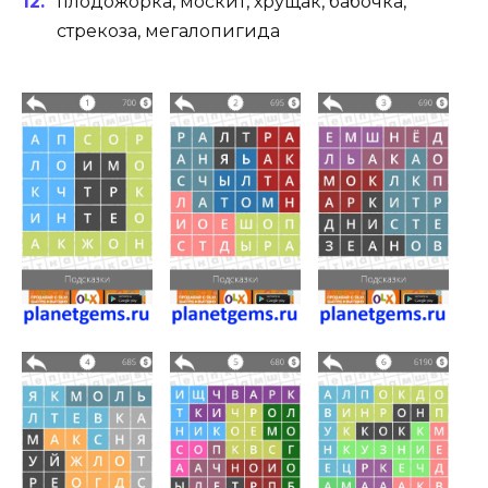
плодожорка, москит, хрущак, бабочка,
стрекоза, мегалопигида