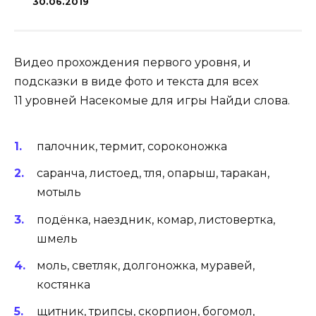
30.06.2019
Видео прохождения первого уровня, и
подсказки в виде фото и текста для всех
11 уровней Насекомые для игры Найди слова.
палочник, термит, сороконожка
саранча, листоед, тля, опарыш, таракан,
мотыль
подёнка, наездник, комар, листовертка,
шмель
моль, светляк, долгоножка, муравей,
костянка
щитник, трипсы, скорпион, богомол,