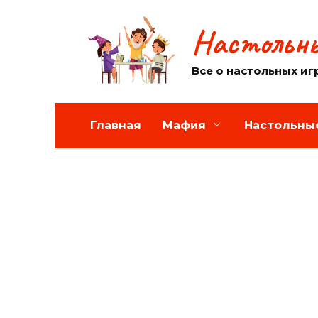
Перейти
к
Настольны
содержанию
Все о настольных иг
Главная
Мафия
Настольны