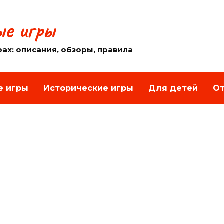
е игры
рах: описания, обзоры, правила
е игры
Исторические игры
Для детей
От