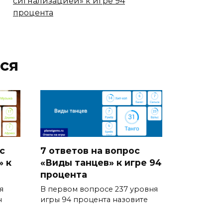
сигнализацией» к игре 94
процента
ся
с
7 ответов на вопрос
» к
«Виды танцев» к игре 94
процента
я
В первом вопросе 237 уровня
н
игры 94 процента назовите