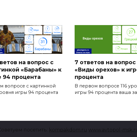
тветов на вопрос с
7 ответов на вопрос
тинкой «Барабаны» к
«Виды орехов» к игр
е 94 процента
процента
ом вопросе с картинкой
В первом вопросе 116 ур
уровня игры 94 процента
игры 94 процента ваша за
Советуем посетить:
kompakdom.ru
www.avtopol-msk.r