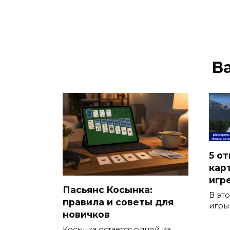
В
5 от
кар
игр
Пасьянс Косынка:
В эт
правила и советы для
игры
новичков
Косынка остается одной из