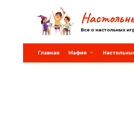
Перейти
к
Настольны
содержанию
Все о настольных иг
Главная
Мафия
Настольны