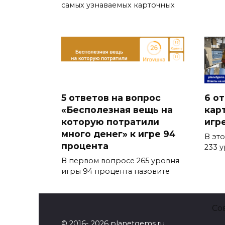
самых узнаваемых карточных
5 ответов на вопрос
6 о
«Бесполезная вещь на
кар
которую потратили
игр
много денег» к игре 94
В эт
процента
233 
В первом вопросе 265 уровня
игры 94 процента назовите
Со
© 2016- 2026 planetgems.ru