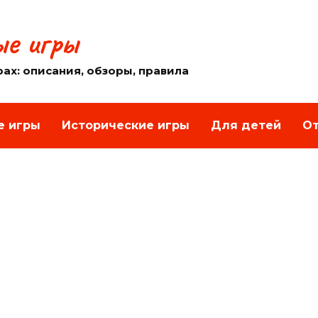
е игры
рах: описания, обзоры, правила
е игры
Исторические игры
Для детей
От