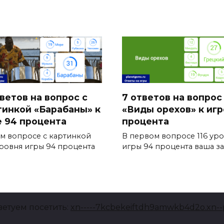
тветов на вопрос с
7 ответов на вопрос
тинкой «Барабаны» к
«Виды орехов» к игр
е 94 процента
процента
ом вопросе с картинкой
В первом вопросе 116 ур
уровня игры 94 процента
игры 94 процента ваша за
ветуем посетить:
xn-----7kcbekeiftdh9amwkb4d2o.xn--p