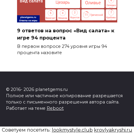
9 ответов на вопрос «Вид салата» к
игре 94 процента
В первом вопросе 274 уровня игры 94
процента назовите
© 2016- 2026 planetgems.ru
Полное или частичное копирование разрешается
только с письменного разрешения автора сайта.
Работает на теме
Reboot
Советуем посетить:
lookmystyle.club
krovlyakryshi.ru