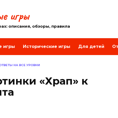
е игры
рах: описания, обзоры, правила
е игры
Исторические игры
Для детей
От
 ОТВЕТЫ НА ВСЕ УРОВНИ
ртинки «Храп» к
нта