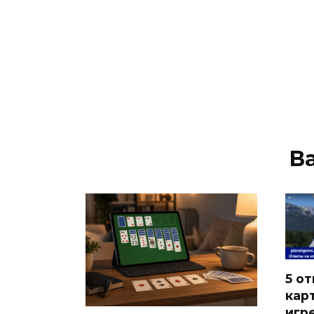
В
5 от
кар
игр