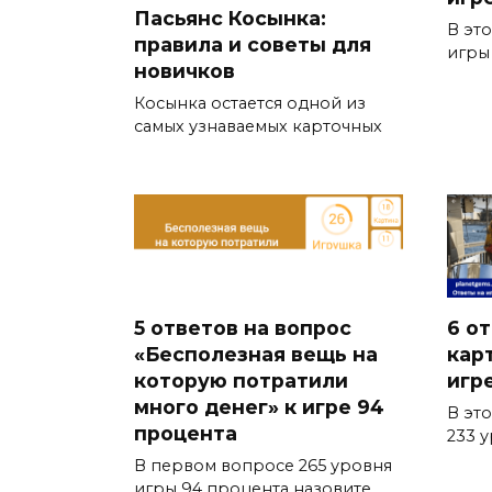
Пасьянс Косынка:
В эт
правила и советы для
игры
новичков
Косынка остается одной из
самых узнаваемых карточных
5 ответов на вопрос
6 о
«Бесполезная вещь на
кар
которую потратили
игр
много денег» к игре 94
В эт
процента
233 
В первом вопросе 265 уровня
игры 94 процента назовите