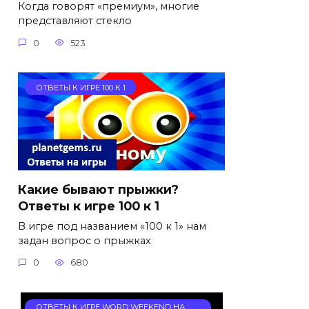
Когда говорят «премиум», многие
представляют стекло
0
523
ОТВЕТЫ К ИГРЕ 100 К 1
Какие бывают прыжки?
Ответы к игре 100 к 1
В игре под названием «100 к 1» нам
задан вопрос о прыжках
0
680
ОТВЕТЫ К ИГРЕ WORD WEEKEND НА