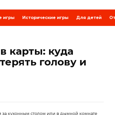
е игры
Исторические игры
Для детей
От
в карты: куда
отерять голову и
и за кухонным столом или в дымной комнате