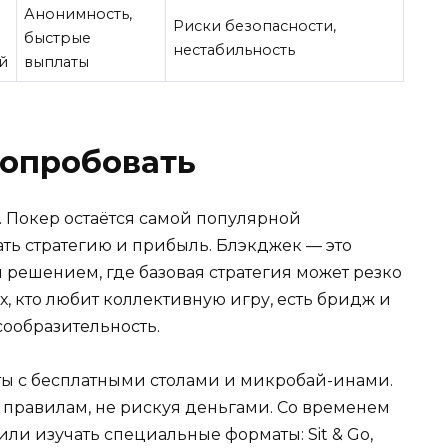
Анонимность,
Риски безопасности,
быстрые
нестабильность
й
выплаты
попробовать
. Покер остаётся самой популярной
ать стратегию и прибыль. Блэкджек — это
решением, где базовая стратегия может резко
х, кто любит коллективную игру, есть бридж и
ообразительность.
ты с бесплатными столами и микробай-инами.
 правилам, не рискуя деньгами. Со временем
ли изучать специальные форматы: Sit & Go,