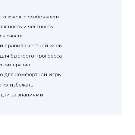
х ключевые особенности
пасность и честность
опасности
 и правила честной игры
для быстрого прогресса
еских правил
но для комфортной игры
 их избежать
идти за знаниями