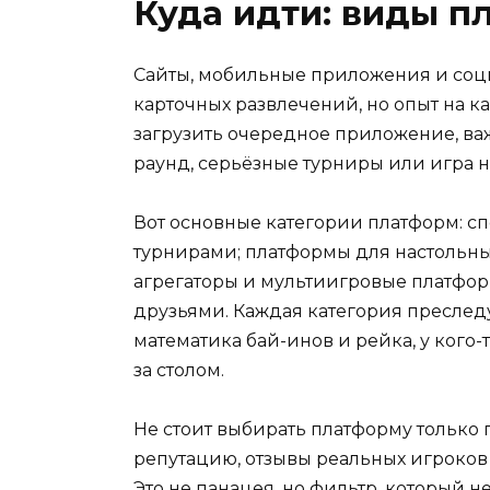
Куда идти: виды п
Сайты, мобильные приложения и соц
карточных развлечений, но опыт на 
загрузить очередное приложение, ва
раунд, серьёзные турниры или игра н
Вот основные категории платформ: с
турнирами; платформы для настольны
агрегаторы и мультиигровые платфор
друзьями. Каждая категория преследу
математика бай-инов и рейка, у ког
за столом.
Не стоит выбирать платформу только 
репутацию, отзывы реальных игроко
Это не панацея, но фильтр, который н