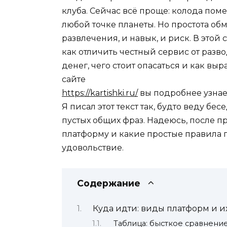
клуба. Сейчас всё проще: колода пом
любой точке планеты. Но простота об
развлечения, и навык, и риск. В этой 
как отличить честный сервис от разв
денег, чего стоит опасаться и как вы
сайте
https://kartishki.ru/
вы подробнее узнает
Я писал этот текст так, будто веду бес
пустых общих фраз. Надеюсь, после пр
платформу и какие простые правила п
удовольствие.
Содержание
Куда идти: виды платформ и и
Таблица: бысткое сравнени